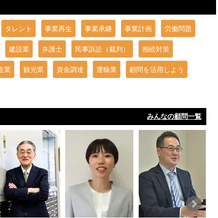
タレント
事業再生
事業承継
事業計画
労働問題
建設業
弁護士
民事訴訟（裁判）
相続対策
造業
観光業
資金調達
運輸業
顧問を活用しよう
みんなの顧問一覧