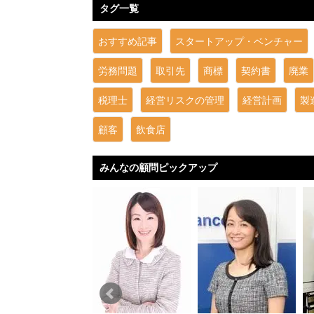
タグ一覧
おすすめ記事
スタートアップ・ベンチャー
労務問題
取引先
商標
契約書
廃業
税理士
経営リスクの管理
経営計画
製
顧客
飲食店
みんなの顧問ピックアップ