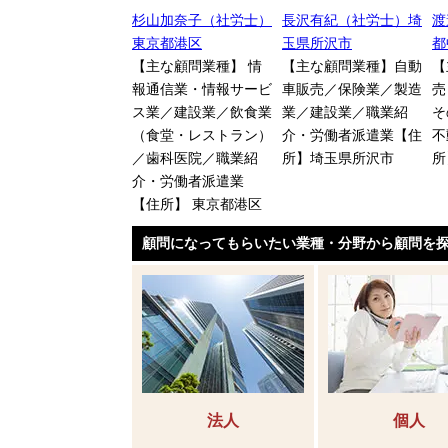
山光（税理士）三重
杉山加奈子（社労士）
長沢有紀（社労士）埼
渡
津市
東京都港区
玉県所沢市
都
主な顧問業種】 製
【主な顧問業種】 情
【主な顧問業種】自動
【
業／小売業／コンサ
報通信業・情報サービ
車販売／保険業／製造
売
ティング／建築業／
ス業／建設業／飲食業
業／建設業／職業紹
そ
動産管理・運用 ／
（食堂・レストラン）
介・労働者派遣業【住
不
容業【住所】三重県
／歯科医院／職業紹
所】埼玉県所沢市
所
市
介・労働者派遣業
【住所】 東京都港区
顧問になってもらいたい業種・分野から顧問を
法人
個人