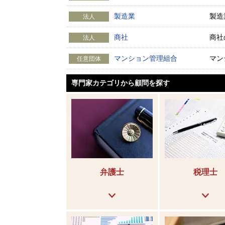
製造業
製造
法人
商社
商社
法人
マンション管理組合
マン
任意団体
専門家カテゴリから顧問を探す
弁護士
税理士