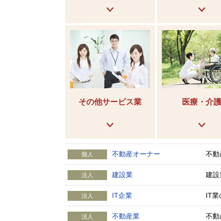
その他サービス業
医療・介
不動産オーナー
不動
個人
建設業
建設
法人
IT企業
IT
法人
不動産業
不動
法人