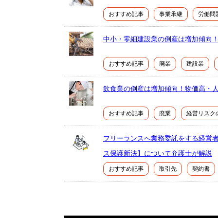
おすすめ記事
事業承継
労働問
中小・零細建設業の倒産は増加傾向
おすすめ記事
廃業
建設業
飲食業の倒産は増加傾向！物価高・
おすすめ記事
廃業
経営リスク
フリーランスへ業務委託をする経営者
ス保護新法】について弁護士が解説
おすすめ記事
取引先
契約書