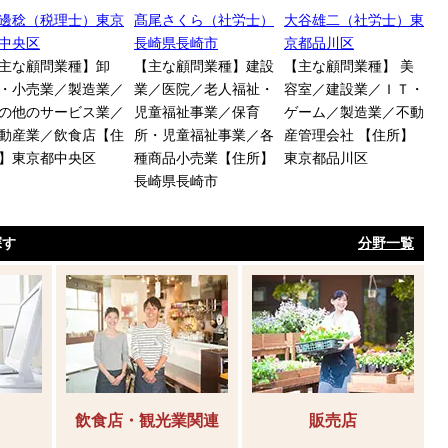
邊稔（税理士）東京
髙尾さくら（社労士）
大谷雄二（社労士）東
福
中央区
長崎県長崎市
京都品川区
城
主な顧問業種】卸
【主な顧問業種】建設
【主な顧問業種】 美
【
・小売業／製造業／
業／医院／老人福祉・
容室／建設業／ＩＴ・
産
の他のサービス業／
児童福祉事業／保育
ゲーム／製造業／不動
／
動産業／飲食店【住
所・児童福祉事業／各
産管理会社 【住所】
業
】東京都中央区
種商品小売業【住所】
東京都品川区
ば
長崎県長崎市
探す
分野一覧
飲食店・観光業関連
販売店