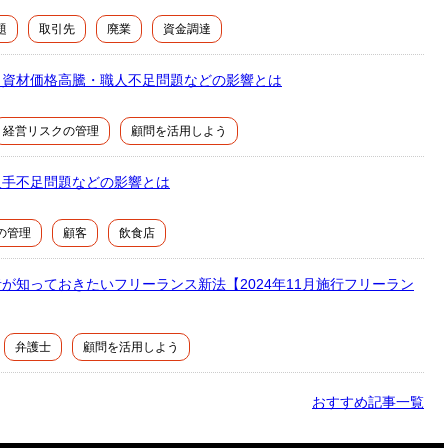
題
取引先
廃業
資金調達
！資材価格高騰・職人不足問題などの影響とは
経営リスクの管理
顧問を活用しよう
人手不足問題などの影響とは
の管理
顧客
飲食店
が知っておきたいフリーランス新法【2024年11月施行フリーラン
弁護士
顧問を活用しよう
おすすめ記事一覧