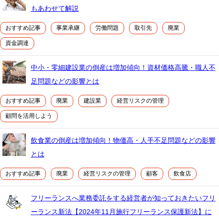
もあわせて解説
おすすめ記事
事業承継
労働問題
取引先
廃業
資金調達
中小・零細建設業の倒産は増加傾向！資材価格高騰・職人不
足問題などの影響とは
おすすめ記事
廃業
建設業
経営リスクの管理
顧問を活用しよう
飲食業の倒産は増加傾向！物価高・人手不足問題などの影響
とは
おすすめ記事
廃業
経営リスクの管理
顧客
飲食店
フリーランスへ業務委託をする経営者が知っておきたいフリ
ーランス新法【2024年11月施行フリーランス保護新法】に