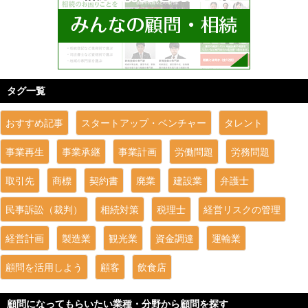
タグ一覧
おすすめ記事
スタートアップ・ベンチャー
タレント
事業再生
事業承継
事業計画
労働問題
労務問題
取引先
商標
契約書
廃業
建設業
弁護士
民事訴訟（裁判）
相続対策
税理士
経営リスクの管理
経営計画
製造業
観光業
資金調達
運輸業
顧問を活用しよう
顧客
飲食店
顧問になってもらいたい業種・分野から顧問を探す