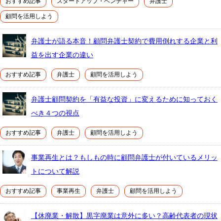
おすすめ記事
スタートアップ・ベンチャー
弁護士
顧問を活用しよう
弁護士が語る本音！顧問弁護士契約で費用倒れする企業と利
益を出す企業の違い
おすすめ記事
弁護士
顧問を活用しよう
弁護士顧問契約を「有益な投資」に変えるために知っておく
べき４つの視点
おすすめ記事
弁護士
顧問を活用しよう
事業再生とは？もしもの時に顧問弁護士が付いているメリッ
トについて解説
おすすめ記事
事業再生
弁護士
顧問を活用しよう
【休廃業・解散】黒字廃業は意外に多い？高齢代表者の現状