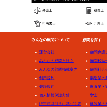
弁護士
税理士
司法書士
弁理士
みんなの顧問について
顧問を探す
運営会社
顧問弁護
みんなの顧問とは？
顧問税理
みんなの顧問掲載案内
顧問社会
利用規約
製造業の
登録規約
飲食業・
個人情報保護方針
労士
特定商取引法に基づく表
建設業の