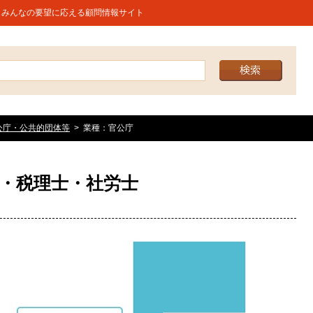
うみんなの要望に応える顧問情報サイト
公庁・公共的団体等
業種：官公庁
・税理士・社労士