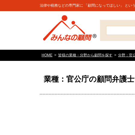
法律や税務などの専門家に 「顧問になってほしい」 とい
HOME
皆様の業種・分野から顧問を探す
分野：官
業種：官公庁の顧問弁護士