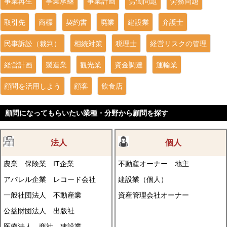
事業再生
事業承継
事業計画
労働問題
労務問題
取引先
商標
契約書
廃業
建設業
弁護士
民事訴訟（裁判）
相続対策
税理士
経営リスクの管理
経営計画
製造業
観光業
資金調達
運輸業
顧問を活用しよう
顧客
飲食店
顧問になってもらいたい業種・分野から顧問を探す
法人
個人
農業
保険業
IT企業
不動産オーナー
地主
アパレル企業
レコード会社
建設業（個人）
一般社団法人
不動産業
資産管理会社オーナー
公益財団法人
出版社
医療法人
商社
建設業