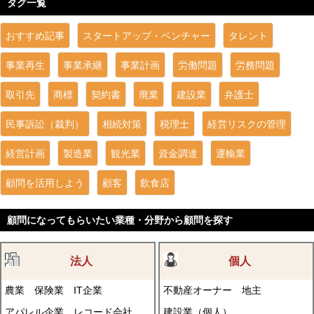
タグ一覧
おすすめ記事
スタートアップ・ベンチャー
タレント
事業再生
事業承継
事業計画
労働問題
労務問題
取引先
商標
契約書
廃業
建設業
弁護士
民事訴訟（裁判）
相続対策
税理士
経営リスクの管理
経営計画
製造業
観光業
資金調達
運輸業
顧問を活用しよう
顧客
飲食店
顧問になってもらいたい業種・分野から顧問を探す
法人
個人
農業
保険業
IT企業
不動産オーナー
地主
アパレル企業
レコード会社
建設業（個人）