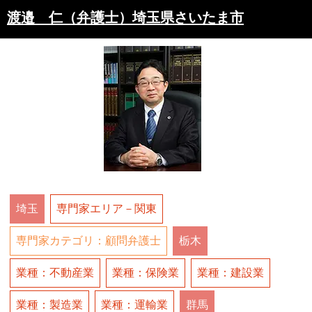
渡邉 仁（弁護士）埼玉県さいたま市
埼玉
専門家エリア－関東
専門家カテゴリ：顧問弁護士
栃木
業種：不動産業
業種：保険業
業種：建設業
業種：製造業
業種：運輸業
群馬