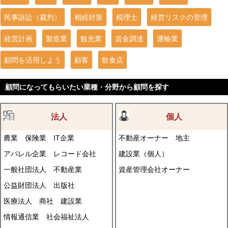
民事訴訟（裁判）
相続対策
税理士
経営リスクの管理
経営計画
製造業
観光業
資金調達
運輸業
顧問を活用しよう
顧客
飲食店
顧問になってもらいたい業種・分野から顧問を探す
法人
個人
農業
保険業
IT企業
不動産オーナー
地主
アパレル企業
レコード会社
建設業（個人）
一般社団法人
不動産業
資産管理会社オーナー
公益財団法人
出版社
医療法人
商社
建設業
情報通信業
社会福祉法人