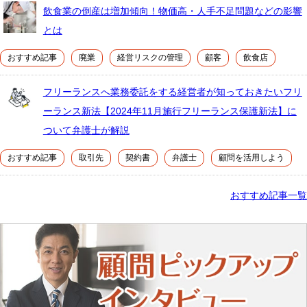
飲食業の倒産は増加傾向！物価高・人手不足問題などの影響
とは
おすすめ記事
廃業
経営リスクの管理
顧客
飲食店
フリーランスへ業務委託をする経営者が知っておきたいフリ
ーランス新法【2024年11月施行フリーランス保護新法】に
ついて弁護士が解説
おすすめ記事
取引先
契約書
弁護士
顧問を活用しよう
おすすめ記事一覧