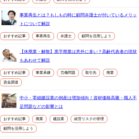
事業再生とは？もしもの時に顧問弁護士が付いているメリッ
トについて解説
おすすめ記事
事業再生
弁護士
顧問を活用しよう
【休廃業・解散】黒字廃業は意外に多い？高齢代表者の現状
もあわせて解説
おすすめ記事
事業承継
労働問題
取引先
廃業
資金調達
中小・零細建設業の倒産は増加傾向！資材価格高騰・職人不
足問題などの影響とは
おすすめ記事
廃業
建設業
経営リスクの管理
顧問を活用しよう