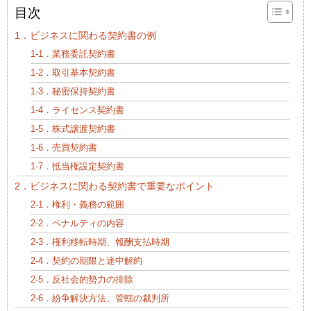
目次
1．ビジネスに関わる契約書の例
1-1．業務委託契約書
1-2．取引基本契約書
1-3．秘密保持契約書
1-4．ライセンス契約書
1-5．株式譲渡契約書
1-6．売買契約書
1-7．抵当権設定契約書
2．ビジネスに関わる契約書で重要なポイント
2-1．権利・義務の範囲
2-2．ペナルティの内容
2-3．権利移転時期、報酬支払時期
2-4．契約の期限と途中解約
2-5．反社会的勢力の排除
2-6．紛争解決方法、管轄の裁判所