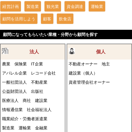
経営計画
製造業
観光業
資金調達
運輸業
顧問を活用しよう
顧客
飲食店
顧問になってもらいたい業種・分野から顧問を探す
法人
個人
農業
保険業
IT企業
不動産オーナー
地主
アパレル企業
レコード会社
建設業（個人）
一般社団法人
不動産業
資産管理会社オーナー
公益財団法人
出版社
医療法人
商社
建設業
情報通信業
社会福祉法人
職業紹介・労働者派遣業
製造業
運輸業
金融業