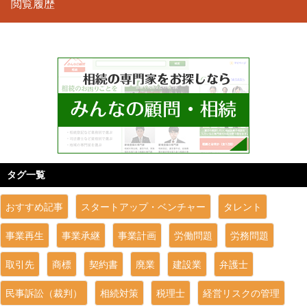
閲覧履歴
タグ一覧
おすすめ記事
スタートアップ・ベンチャー
タレント
事業再生
事業承継
事業計画
労働問題
労務問題
取引先
商標
契約書
廃業
建設業
弁護士
民事訴訟（裁判）
相続対策
税理士
経営リスクの管理