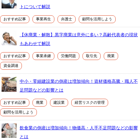
トについて解説
おすすめ記事
事業再生
弁護士
顧問を活用しよう
【休廃業・解散】黒字廃業は意外に多い？高齢代表者の現状
もあわせて解説
おすすめ記事
事業承継
労働問題
取引先
廃業
資金調達
中小・零細建設業の倒産は増加傾向！資材価格高騰・職人不
足問題などの影響とは
おすすめ記事
廃業
建設業
経営リスクの管理
顧問を活用しよう
飲食業の倒産は増加傾向！物価高・人手不足問題などの影響
とは