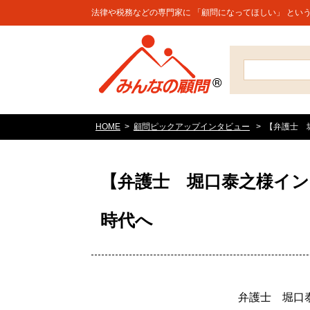
法律や税務などの専門家に 「顧問になってほしい」 とい
HOME
顧問ピックアップインタビュー
【弁護士 
【弁護士 堀口泰之様イ
時代へ
弁護士 堀口