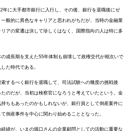
92
年に大手都市銀行に入行し、その後、銀行を退職後にゼ
。一般的に異色なキャリアと思われがちだが、当時の金融業
ャリアの変遷は決して珍しくはなく、国際指向の人は特に多
本の成長期を支えた
55
年体制も崩壊して政権交代が相次いで
乱した時代である。
模索するべく銀行を退職して、司法試験への幾度の挑戦後
ったのだが、当初は検察官になろうと考えていたという。金
気持ちもあったのかもしれないが、銀行員として倒産案件に
して倒産事件を中心に関わり始めることとなった。
の経緯が、いまの堀口さんの企業顧問としての活動に重要な