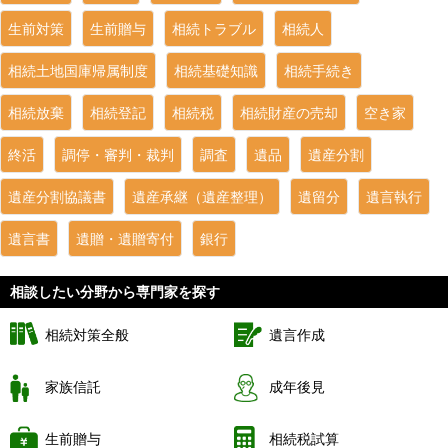
生前対策
生前贈与
相続トラブル
相続人
相続土地国庫帰属制度
相続基礎知識
相続手続き
相続放棄
相続登記
相続税
相続財産の売却
空き家
終活
調停・審判・裁判
調査
遺品
遺産分割
遺産分割協議書
遺産承継（遺産整理）
遺留分
遺言執行
遺言書
遺贈・遺贈寄付
銀行
相談したい分野から専門家を探す
相続対策全般
遺言作成
家族信託
成年後見
生前贈与
相続税試算