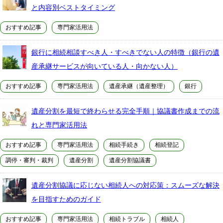
と内容別ベストタイミング
おすすめ記事
専門家活用法
銀行に相続相談すべき人・すべきでない人の特徴（銀行の遺
産承継サービスが向いている人・向かない人）
おすすめ記事
専門家活用法
遺産承継（遺産整理）
銀行
遺産分割を最短で終わらせる完全手順｜協議書作成までの流
れと専門家活用法
おすすめ記事
専門家活用法
相続手続き
相続登記
調停・審判・裁判
遺産分割
遺産分割協議書
遺産分割協議に応じない相続人への対応策：スムーズな解決
を目指すためのガイド
おすすめ記事
専門家活用法
相続トラブル
相続人