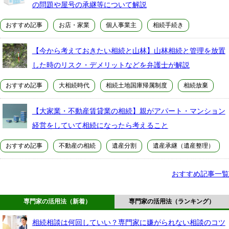
の問題や屋号の承継等について解説
おすすめ記事
お店・家業
個人事業主
相続手続き
【今から考えておきたい相続と山林】山林相続と管理を放置
した時のリスク・デメリットなどを弁護士が解説
おすすめ記事
大相続時代
相続土地国庫帰属制度
相続放棄
【大家業・不動産賃貸業の相続】親がアパート・マンション
経営をしていて相続になったら考えること
おすすめ記事
不動産の相続
遺産分割
遺産承継（遺産整理）
おすすめ記事一覧
専門家の活用法（新着）
専門家の活用法（ランキング）
相続相談は何回していい？専門家に嫌がられない相談のコツ