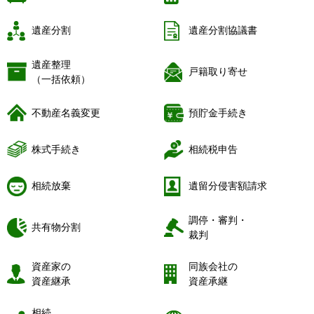
遺産分割
遺産分割協議書
遺産整理
戸籍取り寄せ
（一括依頼）
不動産名義変更
預貯金手続き
株式手続き
相続税申告
相続放棄
遺留分侵害額請求
調停・審判・
共有物分割
裁判
資産家の
同族会社の
資産継承
資産承継
相続