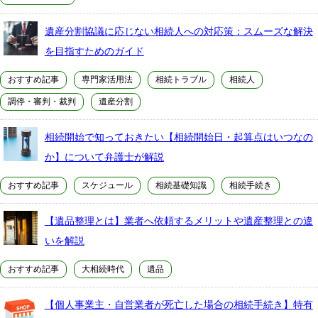
遺産分割協議に応じない相続人への対応策：スムーズな解決
を目指すためのガイド
おすすめ記事
専門家活用法
相続トラブル
相続人
調停・審判・裁判
遺産分割
相続開始で知っておきたい【相続開始日・起算点はいつなの
か】について弁護士が解説
おすすめ記事
スケジュール
相続基礎知識
相続手続き
【遺品整理とは】業者へ依頼するメリットや遺産整理との違
いを解説
おすすめ記事
大相続時代
遺品
【個人事業主・自営業者が死亡した場合の相続手続き】特有