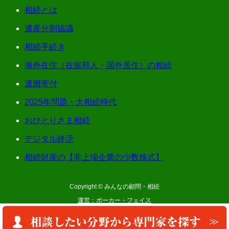
相続とは
遺産分割協議
相続手続き
海外在住（在留邦人・国外居住）の相続
遺贈寄付
2025年問題・大相続時代
おひとりさま相続
デジタル終活
相続財産の【非上場企業の少数株式】
Copyright © みんなの顧問・相続
運営：ポーカー・フェイス