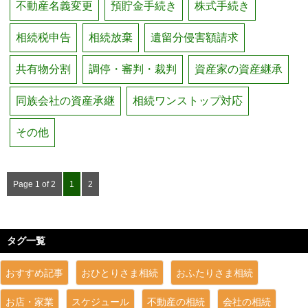
不動産名義変更
預貯金手続き
株式手続き
相続税申告
相続放棄
遺留分侵害額請求
共有物分割
調停・審判・裁判
資産家の資産継承
同族会社の資産承継
相続ワンストップ対応
その他
Page 1 of 2
1
2
タグ一覧
おすすめ記事
おひとりさま相続
おふたりさま相続
お店・家業
スケジュール
不動産の相続
会社の相続