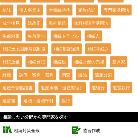
信託
個人事業主
大相続時代
家族信託
専門家活用法
成年後見
法改正
海外相続
無料相談等活用法
生前対策
生前贈与
相続トラブル
相続人
相続土地国庫帰属制度
相続基礎知識
相続手続き
相続放棄
相続登記
相続税
相続財産の売却
空き家
終活
調停・審判・裁判
調査
遺品
遺産分割
遺産分割協議書
遺産承継（遺産整理）
遺留分
遺言執行
遺言書
遺贈・遺贈寄付
銀行
相談したい分野から専門家を探す
相続対策全般
遺言作成