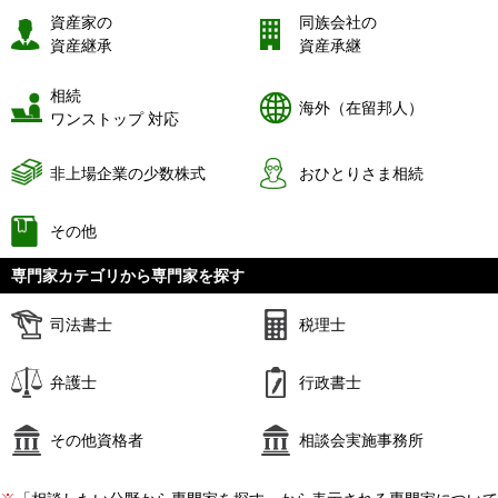
資産家の
同族会社の
資産継承
資産承継
相続
海外（在留邦人）
ワンストップ 対応
非上場企業の少数株式
おひとりさま相続
その他
専門家カテゴリから専門家を探す
司法書士
税理士
弁護士
行政書士
その他資格者
相談会実施事務所