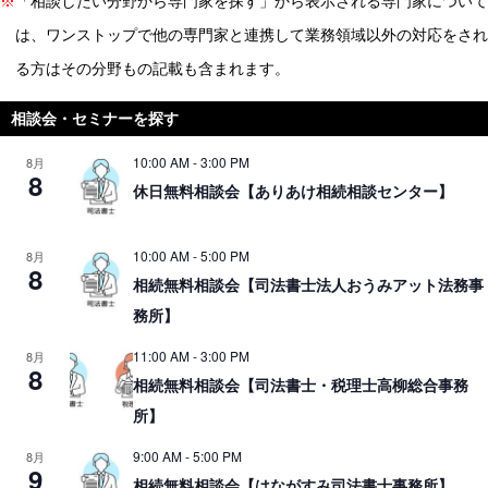
※
「相談したい分野から専門家を探す」から表示される専門家について
は、ワンストップで他の専門家と連携して業務領域以外の対応をされ
る方はその分野もの記載も含まれます。
相談会・セミナーを探す
10:00 AM
-
3:00 PM
8月
8
休日無料相談会【ありあけ相続相談センター】
10:00 AM
-
5:00 PM
8月
8
相続無料相談会【司法書士法人おうみアット法務事
務所】
11:00 AM
-
3:00 PM
8月
8
相続無料相談会【司法書士・税理士高柳総合事務
所】
9:00 AM
-
5:00 PM
8月
9
相続無料相談会【はながすみ司法書士事務所】