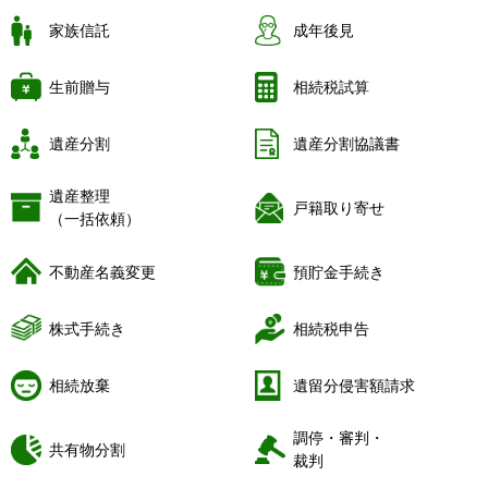
家族信託
成年後見
生前贈与
相続税試算
遺産分割
遺産分割協議書
遺産整理
戸籍取り寄せ
（一括依頼）
不動産名義変更
預貯金手続き
株式手続き
相続税申告
相続放棄
遺留分侵害額請求
調停・審判・
共有物分割
裁判