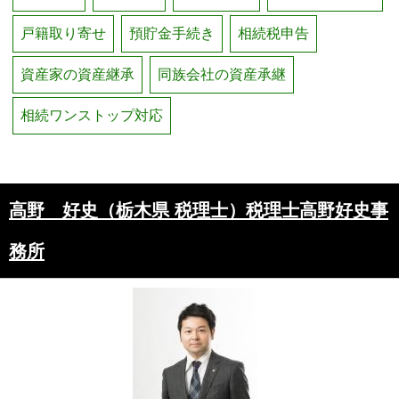
戸籍取り寄せ
預貯金手続き
相続税申告
資産家の資産継承
同族会社の資産承継
相続ワンストップ対応
高野 好史（栃木県 税理士）税理士高野好史事
務所