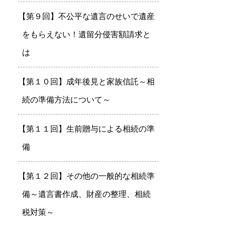
【第９回】不公平な遺言のせいで遺産
をもらえない！遺留分侵害額請求と
は
【第１０回】成年後見と家族信託～相
続の準備方法について～
【第１１回】生前贈与による相続の準
備
【第１２回】その他の一般的な相続準
備～遺言書作成、財産の整理、相続
税対策～