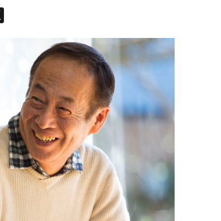
acebook
X