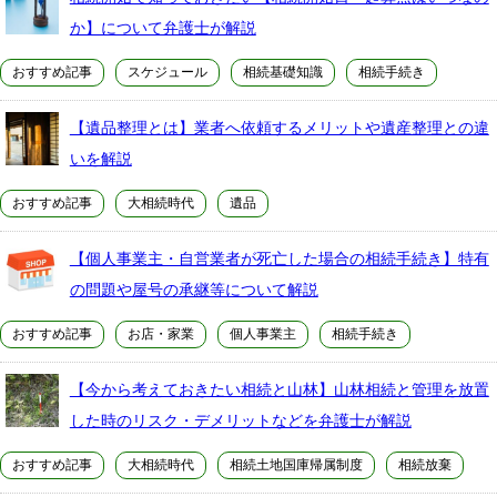
か】について弁護士が解説
おすすめ記事
スケジュール
相続基礎知識
相続手続き
【遺品整理とは】業者へ依頼するメリットや遺産整理との違
いを解説
おすすめ記事
大相続時代
遺品
【個人事業主・自営業者が死亡した場合の相続手続き】特有
の問題や屋号の承継等について解説
おすすめ記事
お店・家業
個人事業主
相続手続き
【今から考えておきたい相続と山林】山林相続と管理を放置
した時のリスク・デメリットなどを弁護士が解説
おすすめ記事
大相続時代
相続土地国庫帰属制度
相続放棄