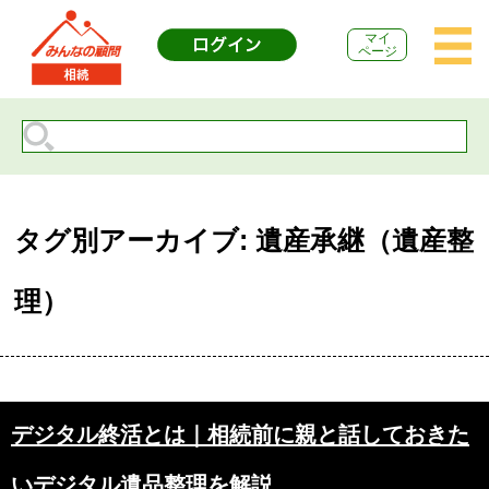
マイ
ページ
タグ別アーカイブ: 遺産承継（遺産整
理）
デジタル終活とは｜相続前に親と話しておきた
いデジタル遺品整理を解説