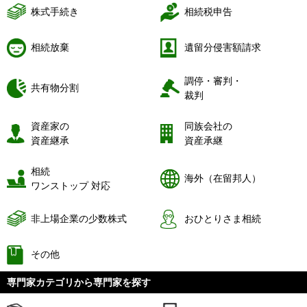
株式手続き
相続税申告
相続放棄
遺留分侵害額請求
調停・審判・
共有物分割
裁判
資産家の
同族会社の
資産継承
資産承継
相続
海外（在留邦人）
ワンストップ 対応
非上場企業の少数株式
おひとりさま相続
その他
専門家カテゴリから専門家を探す