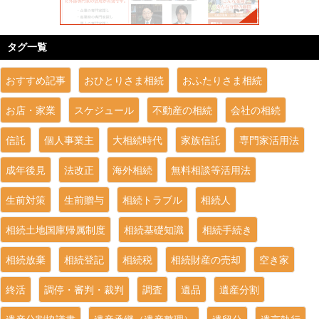
タグ一覧
おすすめ記事
おひとりさま相続
おふたりさま相続
お店・家業
スケジュール
不動産の相続
会社の相続
信託
個人事業主
大相続時代
家族信託
専門家活用法
成年後見
法改正
海外相続
無料相談等活用法
生前対策
生前贈与
相続トラブル
相続人
相続土地国庫帰属制度
相続基礎知識
相続手続き
相続放棄
相続登記
相続税
相続財産の売却
空き家
終活
調停・審判・裁判
調査
遺品
遺産分割