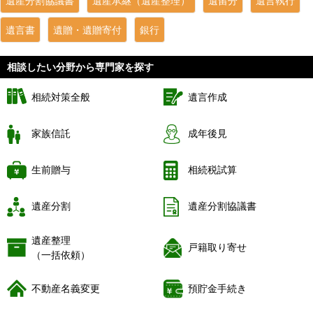
遺産分割協議書
遺産承継（遺産整理）
遺留分
遺言執行
遺言書
遺贈・遺贈寄付
銀行
相談したい分野から専門家を探す
相続対策全般
遺言作成
家族信託
成年後見
生前贈与
相続税試算
遺産分割
遺産分割協議書
遺産整理
戸籍取り寄せ
（一括依頼）
不動産名義変更
預貯金手続き