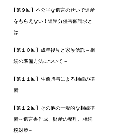
【第９回】不公平な遺言のせいで遺産
をもらえない！遺留分侵害額請求と
は
【第１０回】成年後見と家族信託～相
続の準備方法について～
【第１１回】生前贈与による相続の準
備
【第１２回】その他の一般的な相続準
備～遺言書作成、財産の整理、相続
税対策～