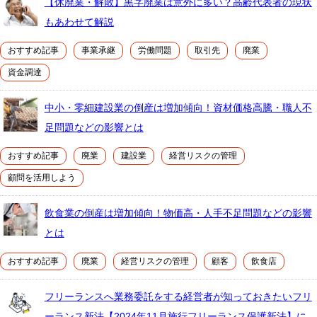
【休廃業・解散】黒字廃業は意外に多い？高齢代表者の現状
もあわせて解説
おすすめ記事
事業承継
労働問題
取引先
廃業
資金調達
中小・零細建設業の倒産は増加傾向！資材価格高騰・職人不
足問題などの影響とは
おすすめ記事
廃業
建設業
経営リスクの管理
顧問を活用しよう
飲食業の倒産は増加傾向！物価高・人手不足問題などの影響
とは
おすすめ記事
廃業
経営リスクの管理
顧客
飲食店
フリーランスへ業務委託をする経営者が知っておきたいフリ
ーランス新法【2024年11月施行フリーランス保護新法】に