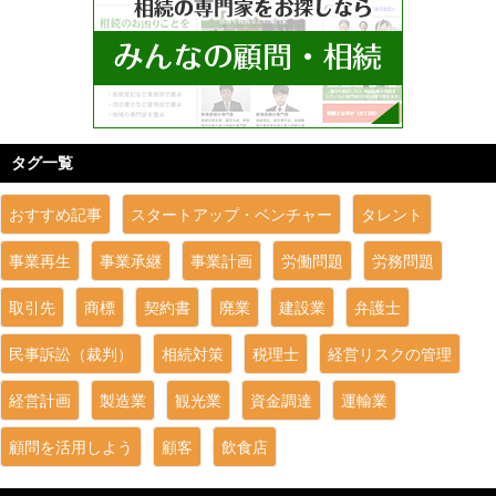
タグ一覧
おすすめ記事
スタートアップ・ベンチャー
タレント
事業再生
事業承継
事業計画
労働問題
労務問題
取引先
商標
契約書
廃業
建設業
弁護士
民事訴訟（裁判）
相続対策
税理士
経営リスクの管理
経営計画
製造業
観光業
資金調達
運輸業
顧問を活用しよう
顧客
飲食店